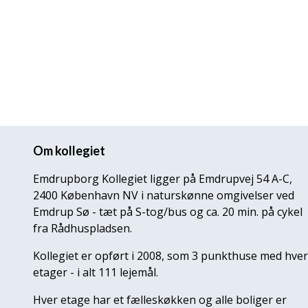
Om kollegiet
Emdrupborg Kollegiet ligger på Emdrupvej 54 A-C,
2400 København NV i naturskønne omgivelser ved
Emdrup Sø - tæt på S-tog/bus og ca. 20 min. på cykel
fra Rådhuspladsen.
Kollegiet er opført i 2008, som 3 punkthuse med hver
etager - i alt 111 lejemål.
Hver etage har et fælleskøkken og alle boliger er