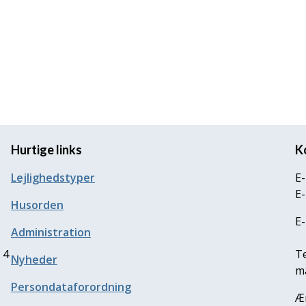
Hurtige links
K
Lejlighedstyper
E-
E-
Husorden
E-
Administration
 4
T
Nyheder
ma
Persondataforordning
Æ